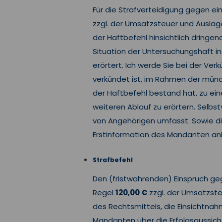
Für die Strafverteidigung gegen e
zzgl. der Umsatzsteuer und Ausla
der Haftbefehl hinsichtlich dring
Situation der Untersuchungshaft i
erörtert. Ich werde Sie bei der Ver
verkündet ist, im Rahmen der mündl
der Haftbefehl bestand hat, zu e
weiteren Ablauf zu erörtern. Selbs
von Angehörigen umfasst. Sowie di
Erstinformation des Mandanten an
Strafbefehl
Den (fristwahrenden) Einspruch geg
Regel
120,00 €
zzgl. der Umsatzste
des Rechtsmittels, die Einsichtnah
Mandanten über die Erfolgsaussich