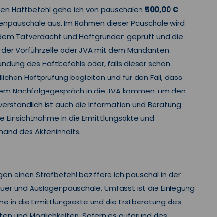
inen Haftbefehl gehe ich von pauschalen
500,00 €
genpauschale aus. Im Rahmen dieser Pauschale wird
endem Tatverdacht und Haftgründen geprüft und die
n der Vorführzelle oder JVA mit dem Mandanten
kündung des Haftbefehls oder, falls dieser schon
ichen Haftprüfung begleiten und für den Fall, dass
inem Nachfolgegespräch in die JVA kommen, um den
tverständlich ist auch die Information und Beratung
e Einsichtnahme in die Ermittlungsakte und
hand des Akteninhalts.
en einen Strafbefehl beziffere ich pauschal in der
uer und Auslagenpauschale. Umfasst ist die Einlegung
me in die Ermittlungsakte und die Erstberatung des
ten und Möglichkeiten. Sofern es aufgrund des