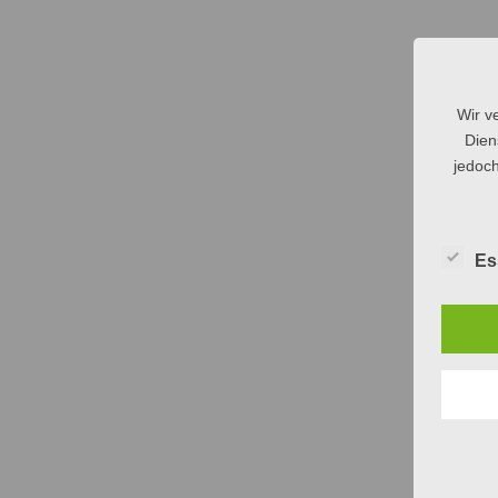
Wir v
Dien
jedoch
Es