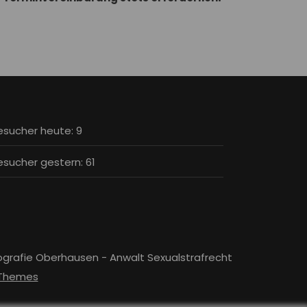
esucher heute:
9
esucher gestern:
61
ografie Oberhausen - Anwalt Sexualstrafrecht
 Themes