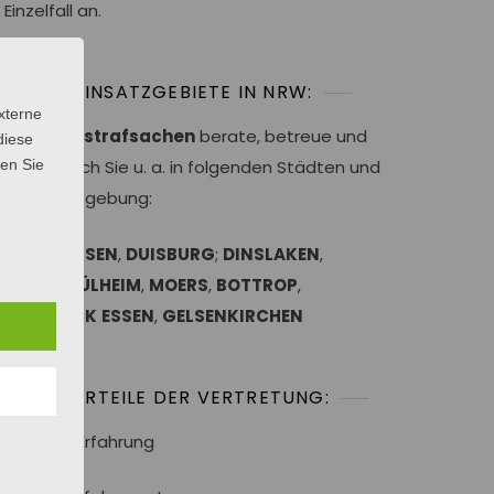
Einzelfall an.
EINSATZGEBIETE IN NRW:
xterne
In
Sexualstrafsachen
berate, betreue und
diese
sen Sie
vertrete ich Sie u. a. in folgenden Städten und
deren Umgebung:
OBERHAUSEN
,
DUISBURG
;
DINSLAKEN
,
WESEL MÜLHEIM
,
MOERS
,
BOTTROP
,
GLADBECK
ESSEN
,
GELSENKIRCHEN
VORTEILE DER VERTRETUNG:
✔ Lange Erfahrung