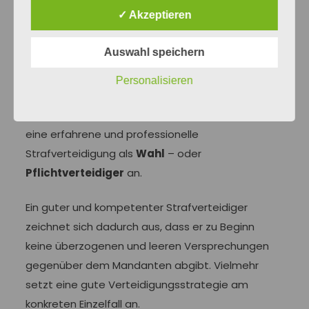
Strafverfahren in
Sexualstrafsachen
sind
✓ Akzeptieren
äußerst komplexe Einzelfallleistungen und
unterscheiden sich erheblich von anderen
Auswahl speichern
Straftatbeständen.
Personalisieren
Auf der Basis einer Vielzahl vertretener Fälle aus
dem gesamten Sexualstrafrecht biete ich Ihnen
eine erfahrene und professionelle
Strafverteidigung als
Wahl
– oder
Pflichtverteidiger
an.
Ein guter und kompetenter Strafverteidiger
zeichnet sich dadurch aus, dass er zu Beginn
keine überzogenen und leeren Versprechungen
gegenüber dem Mandanten abgibt. Vielmehr
setzt eine gute Verteidigungsstrategie am
konkreten Einzelfall an.