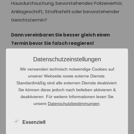
Hausdurchsuchung, bevorstehendes Polizeiverhör,
Anklageschrift, Strafbefehl oder bevorstehender
Gerichtstermin?
Dann vereinbaren Sie besser gleich einen
Termin bevor Sie falsch reagieren!
Strafrechtliche Ermittlungen drängen den
Datenschutzeinstellungen
Beschuldigten oftmals in die Enge, so dass dieser
Wir verwenden technisch notwendige Cookies auf
schnell zu Kurzschlussreaktionen neigt. Leider
unserer Webseite sowie externe Dienste.
schaden sich die Betroffenen mit derartigen
Standardmäßig sind alle externen Dienste deaktiviert.
Sie können diese jedoch nach belieben aktivieren &
Panikreaktionen meistens jedoch nur noch mehr!
deaktivieren. Für weitere Informationen lesen Sie
unsere
Datenschutzbestimmungen
.
Ist mir ein Pflichtverteidiger zu bestellen?
Essenziell